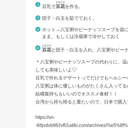
トウファ
豆乳で
豆花
を作る。
団子・白玉を茹でておく。
ホット→八宝粥やピーナッツスープを器に
まま、もしくは冷蔵庫で冷やしておく
トウファ
豆花
と団子・白玉を入れ、八宝粥やピーナ
＊八宝粥やピーナッツスープの代わりに、温
しても美味しいよ♡
豆乳で作れるデザートってだけでもヘルシー
八宝粥は体に優しいものがたくさん入ってる
結構腹持ちもいいのでオススメ食材！！
台湾から持ち帰ると重たいので、日本で購入
https://xn-
-68jxdvb982vf01a6ki.com/archives/%