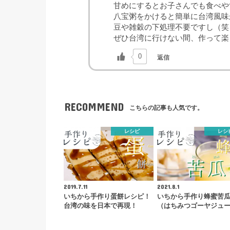
甘めにするとお子さんでも食べや
八宝粥をかけると簡単に台湾風味
豆や雑穀の下処理不要ですし（笑
ぜひ台湾に行けない間、作って楽
0
返信
RECOMMEND
こちらの記事も人気です。
レシピ
レシ
2019.7.11
2021.8.1
いちから手作り蛋餅レシピ！
いちから手作り蜂蜜苦
台湾の味を日本で再現！
（はちみつゴーヤジュ