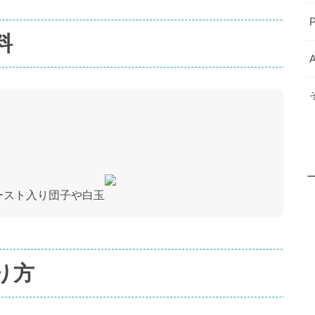
料
A
ースト入り団子や白玉
り方