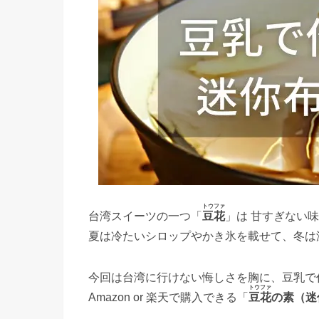
トウファ
台湾スイーツの一つ「
豆花
」は 甘すぎない
夏は冷たいシロップやかき氷を載せて、冬は
今回は台湾に行けない悔しさを胸に、豆乳で
トウファ
Amazon or 楽天で購入できる「
豆花
の素（迷