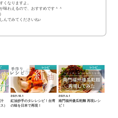
すくなりますよ。
が味わえるので、おすすめです＾＾
）
しんでみてくださいね♪
ピ
レシピ
レシピ
2021.10.1
2021.6.1
瓜汁
紅油抄手のタレレシピ！台湾
南門福州傻瓜乾麵 再現レシ
ース）
の味を日本で再現！
ピ！