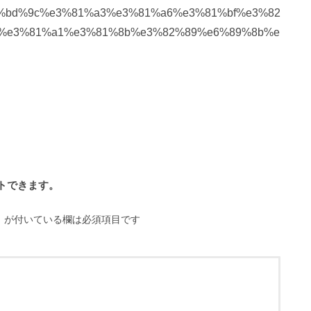
%bd%9c%e3%81%a3%e3%81%a6%e3%81%bf%e3%82
%e3%81%a1%e3%81%8b%e3%82%89%e6%89%8b%e
※
が付いている欄は必須項目です