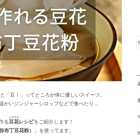
味と「豆！」ってところが体に優しいスイーツ。
温かいジンジャーシロップなどで食べたり…
トウファ
作る
豆花
レシピ
をご紹介します！
你布丁豆花粉）
」を使ってます。