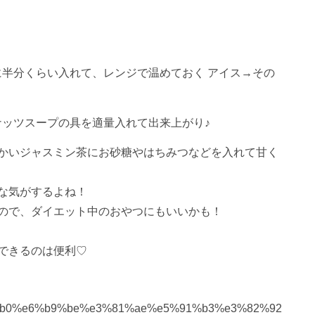
半分くらい入れて、レンジで温めておく アイス→その
ッツスープの具を適量入れて出来上がり♪
かいジャスミン茶にお砂糖やはちみつなどを入れて甘く
な気がするよね！
ので、ダイエット中のおやつにもいいかも！
できるのは便利♡
e5%8f%b0%e6%b9%be%e3%81%ae%e5%91%b3%e3%82%92