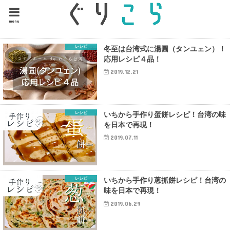
menu
レシピ
冬至は台湾式に湯圓（タンユェン）！
応用レシピ４品！
2019.12.21
レシピ
いちから手作り蛋餅レシピ！台湾の味
を日本で再現！
2019.07.11
レシピ
いちから手作り蔥抓餅レシピ！台湾の
味を日本で再現！
2019.06.29