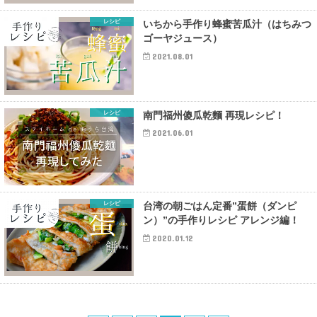
レシピ
いちから手作り蜂蜜苦瓜汁（はちみつ
ゴーヤジュース）
2021.08.01
レシピ
南門福州傻瓜乾麵 再現レシピ！
2021.06.01
レシピ
台湾の朝ごはん定番”蛋餅（ダンピ
ン）”の手作りレシピ アレンジ編！
2020.01.12