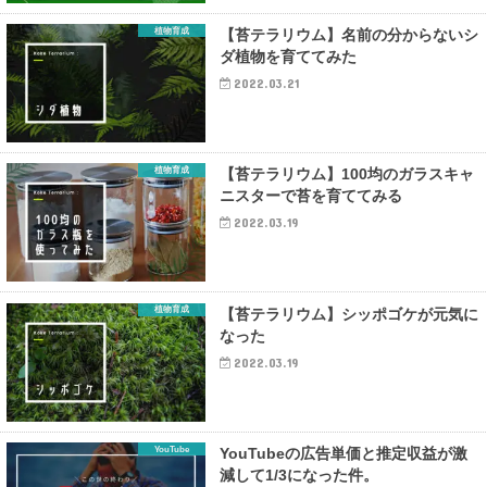
植物育成
【苔テラリウム】名前の分からないシ
ダ植物を育ててみた
2022.03.21
植物育成
【苔テラリウム】100均のガラスキャ
ニスターで苔を育ててみる
2022.03.19
植物育成
【苔テラリウム】シッポゴケが元気に
なった
2022.03.19
YouTube
YouTubeの広告単価と推定収益が激
減して1/3になった件。