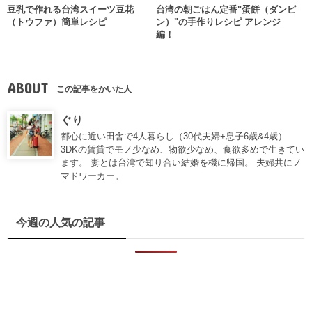
豆乳で作れる台湾スイーツ豆花
台湾の朝ごはん定番"蛋餅（ダンピ
（トウファ）簡単レシピ
ン）"の手作りレシピ アレンジ
編！
ABOUT
この記事をかいた人
ぐり
都心に近い田舎で4人暮らし（30代夫婦+息子6歳&4歳）
3DKの賃貸でモノ少なめ、物欲少なめ、食欲多めで生きてい
ます。 妻とは台湾で知り合い結婚を機に帰国。 夫婦共にノ
マドワーカー。
今週の人気の記事