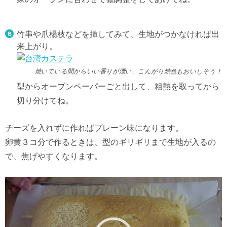
竹串や爪楊枝などを挿してみて、生地がつかなければ出
来上がり。
焼いている間からいい香りが漂い、こんがり焼色もおいしそう！
型からオーブンペーパーごと出して、粗熱を取ってから
切り分けてね。
チーズを入れずに作ればプレーン味になります。
卵黄３コ分で作るときは、型のギリギリまで生地が入るの
で、焦げやすくなります。
動
画
プ
レ