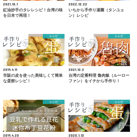
2021.10.1
2022.12.22
紅油抄手のタレレシピ！台湾の味
いちから手作り湯圓（タンユェ
を日本で再現！
ン）レシピ
レシピ
レシピ
2019.4.11
2021.12.2
市販の皮を使った美味しくて簡単
台湾の定番料理 魯肉飯（ルーロー
な蛋餅レシピ！
ファン）をイチから手作り！
レシピ
レシピ
2019.4.20
2020.1.12