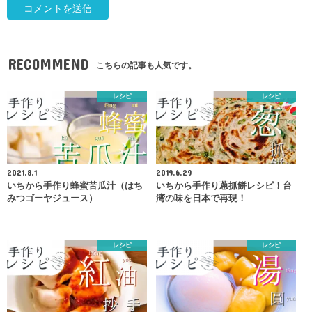
RECOMMEND
こちらの記事も人気です。
レシピ
レシピ
2021.8.1
2019.6.29
いちから手作り蜂蜜苦瓜汁（はち
いちから手作り蔥抓餅レシピ！台
みつゴーヤジュース）
湾の味を日本で再現！
レシピ
レシピ