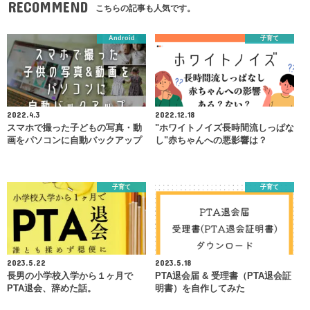
RECOMMEND
こちらの記事も人気です。
Android
子育て
2022.4.3
2022.12.18
スマホで撮った子どもの写真・動
"ホワイトノイズ長時間流しっぱな
画をパソコンに自動バックアップ
し"赤ちゃんへの悪影響は？
子育て
子育て
2023.5.22
2023.5.18
長男の小学校入学から１ヶ月で
PTA退会届 & 受理書（PTA退会証
PTA退会、辞めた話。
明書）を自作してみた