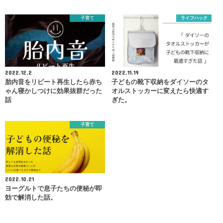
子育て
ライフハック
2022.12.2
2022.11.19
胎内音をリピート再生したら赤ち
子どもの靴下収納をダイソーのタ
ゃん寝かしつけに効果抜群だった
オルストッカーに変えたら快適す
話
ぎた。
子育て
2022.10.21
ヨーグルトで息子たちの便秘が即
効で解消した話。