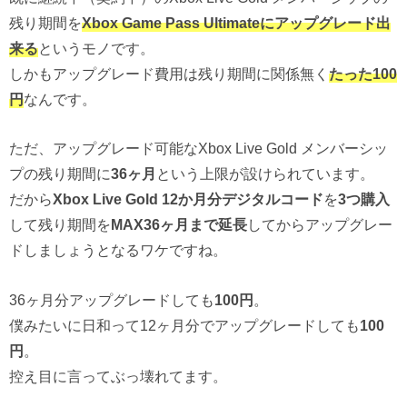
残り期間を
Xbox Game Pass Ultimateにアップグレード出
来る
というモノです。
しかもアップグレード費用は残り期間に関係無く
たった100
円
なんです。
ただ、アップグレード可能なXbox Live Gold メンバーシッ
プの残り期間に
36ヶ月
という上限が設けられています。
だから
Xbox Live Gold 12か月分デジタルコード
を
3つ購入
して残り期間を
MAX36ヶ月まで延長
してからアップグレー
ドしましょうとなるワケですね。
36ヶ月分アップグレードしても
100円
。
僕みたいに日和って12ヶ月分でアップグレードしても
100
円
。
控え目に言ってぶっ壊れてます。