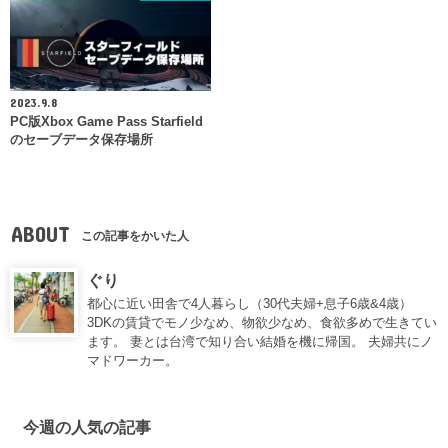
2023.9.8
PC版Xbox Game Pass Starfield
のセーブデータ保存場所
ABOUT
この記事をかいた人
ぐり
都心に近い田舎で4人暮らし（30代夫婦+息子6歳&4歳）
3DKの賃貸でモノ少なめ、物欲少なめ、食欲多めで生きてい
ます。 妻とは台湾で知り合い結婚を機に帰国。 夫婦共にノ
マドワーカー。
今週の人気の記事