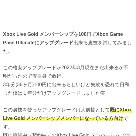
Xbox Live Gold メンバーシップ
を
100円
で
Xbox Game
Pass Ultimate
に
アップグレード
出来る裏技を試してみまし
た。
この格安アップグレードが2022年3月現在まだ出来るか不
明だったので僕自身で敢行。
3年分(36ヶ月)100円に出来るらしいけど失敗を恐れて日和
った僕は１年分だけアップグレードしました笑
この裏技を使ったアップグレードは大前提として
既にXbox
Live Gold メンバーシップメンバーになっている方向け
で
す。
既に継続中（契約中）のXbox Live Gold メンバーシップの