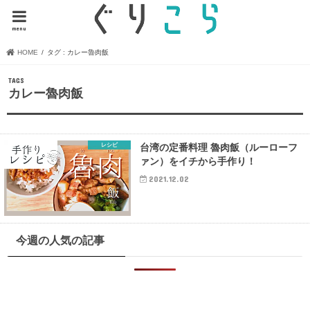
menu
HOME
タグ : カレー魯肉飯
カレー魯肉飯
レシピ
台湾の定番料理 魯肉飯（ルーローフ
ァン）をイチから手作り！
2021.12.02
今週の人気の記事